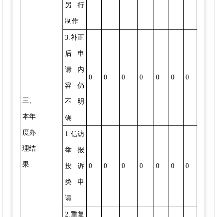
另行
制作
3.补正
后申
请内
0
0
0
0
0
0
0
容仍
三、
不明
本年
确
度办
1.信访
理结
举报
果
投诉
0
0
0
0
0
0
0
类申
请
2.重复