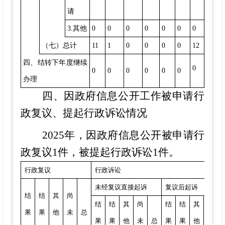
请
3.其他
0
0
0
0
0
0
0
（七）总计
11
1
0
0
0
0
12
四、结转下年度继续
0
0
0
0
0
0
0
办理
四、因政府信息公开工作被申请行
政复议、提起行政诉讼情况
2025年，因政府信息公开被申请行
政复议1件，被提起
行政诉讼
1件。
行
政复议
行政诉讼
未经复议直接起诉
复议后起诉
结
结
其
尚
结
结
其
尚
结
结
其
尚
果
果
他
未
总
果
果
他
未
总
果
果
他
未