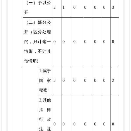
（一）予以公
2
1
0
0
0
0
3
开
（二）部分公
开（区分处理
的，只计这一
0
0
0
0
0
0
0
情形，不计其
他情形）
1.属于
国家
2
0
0
0
0
0
2
秘密
2.其他
法律
行政
0
0
0
0
0
0
0
法规