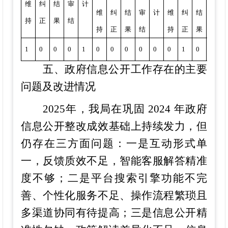
维
纠
结
审
计
维
纠
结
审
计
维
纠
结
审
持
正
果
结
持
正
果
结
持
正
果
结
1
1
0
0
0
1
0
0
0
0
0
0
1
0
0
五、政府信息公开工作存在的主要
问题及改进情况
2025年，我局在巩固 2024 年政府
信息公开整改成效基础上持续发力，但
仍存在三方面问题：一是互动形式单
一，反馈质效不足，智能客服解答精准
度不够；二是平台搜索引擎功能不完
善、个性化服务不足、操作流程繁琐且
多渠道协同有待提高；三是信息公开精