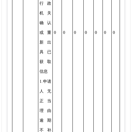
行政
机关
确认
或重
0
0
0
0
0
0
0
新出
具已
获取
信息
1.申请
人无
正当
理由
逾期
不补