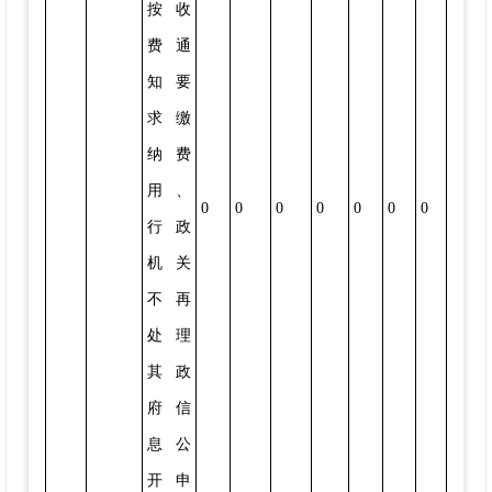
按收
费通
知要
求缴
纳费
用、
0
0
0
0
0
0
0
行政
机关
不再
处理
其政
府信
息公
开申