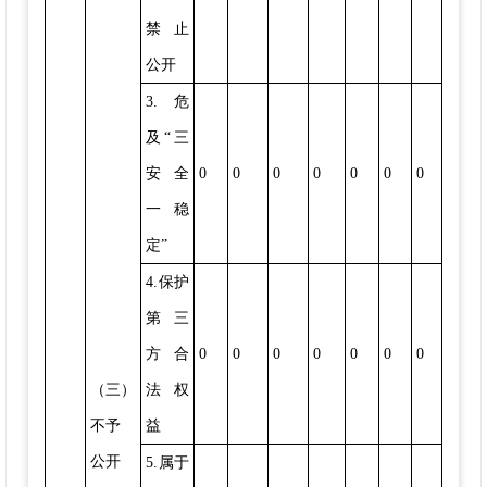
禁止
公开
3.危
及“三
安全
0
0
0
0
0
0
0
一稳
定”
4.保护
第三
方合
0
0
0
0
0
0
0
（三）
法权
不予
益
公开
5.属于