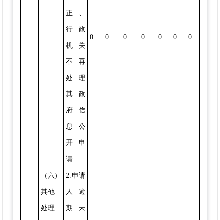
正、
行政
0
0
0
0
0
0
0
机关
不再
处理
其政
府信
息公
开申
请
（六）
2.申请
其他
人逾
处理
期未