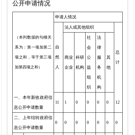
公开申请情况
申请人情况
法人或其他组织
（本列数据的勾稽关
社
法
系为：第一项加第二
自
会
律
总
项之和，等于第三项
然
商业
科研
公
服
其
计
加第四项之和）
人
企业
机构
益
务
他
组
机
织
构
一、本年新收政府信
11
1
0
0
0
0
12
息公开申请数量
二、上年结转政府信
0
0
0
0
0
0
0
息公开申请数量