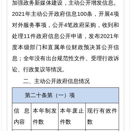
加强
政务新媒体
建设，主动公开增发信息。
202
1
年主动公开政府信息
100
条，开展
4
项
对外服务事项，公开
4
笔政府采购，收到和
处理
11
件政府信息公开申请，发布
202
1
年
度
本级部门和直属单位
财政预决算公开信
息；全年没有出台规范性文件、受理行政诉
讼、行政复议等情况。
二、主动公开政府信息情况
第二十条第（一）项
信息
本年制发
本年废止
现行有效件
内容
件数
件数
数