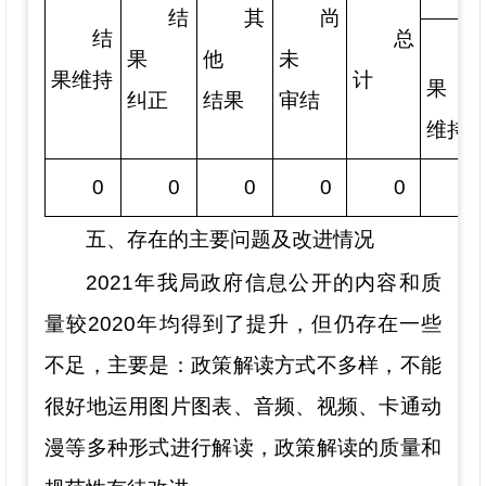
结
其
尚
结
总
果
他
未
果维持
计
果
纠正
结果
审结
维持
0
0
0
0
0
0
五、存在的主要问题及改进情况
202
1
年我局政府信息公开的内容和质
量较
20
20
年均得到了提升，但仍存在一些
不足，主要是：
政策解读
方式不多样，
不能
很好地
运用图片图表、音频、视频、卡通动
漫等多种形式进行解读，政策解读的质量和