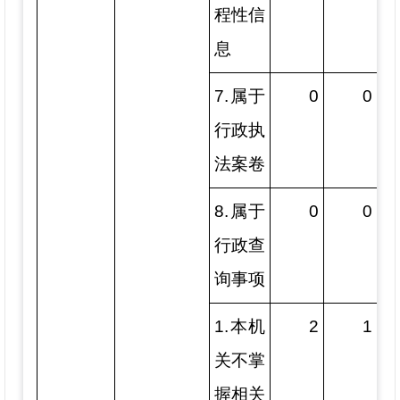
程性信
息
7.属于
0
0
行政执
法案卷
8.属于
0
0
行政查
询事项
1.本机
2
1
关不掌
握相关