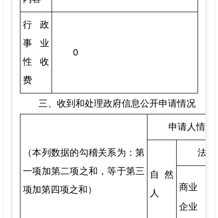
行政
事业
0
性收
费
三、收到和处理政府信息公开申请情况
申请人情况
（本列数据的勾稽关系为：第
法人
一项加第二项之和，等于第三
自然
商业
科
项加第四项之和）
人
企业
机