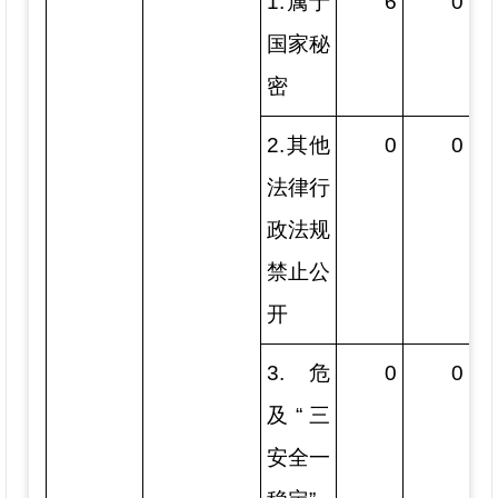
1.属于
6
0
国家秘
密
2.其他
0
0
法律行
政法规
禁止公
开
3.危
0
0
及“三
安全一