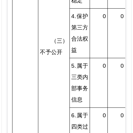
稳定”
4.保护
0
0
第三方
合法权
（三）
益
不予公开
5.属于
0
0
三类内
部事务
信息
6.属于
0
0
四类过