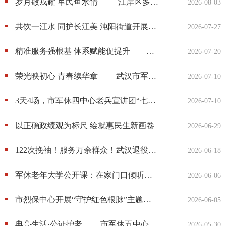
岁月敬戎耀 军民鱼水情 —— 江岸区多维度开展系列活动热烈庆祝建军 99 周年
2026-08-03
共饮一江水 同护长江美 沌阳街道开展长江大保护志愿服务活动
2026-07-27
精准服务强根基 体系赋能促提升——市退役军人事务局陈鹏局长赴东湖高新区调研指导退役军人服务保障工作
2026-07-20
荣光映初心 青春续华章 ——武汉市军休五中心惠济路休干党支部与文华学院学生党支部联合开展“七一”主题党日活动
2026-07-10
3天4场，市军休四中心老兵宣讲团“七一”送课忙
2026-07-10
以正确政绩观为标尺 绘就惠民生新画卷
2026-06-29
122次挽袖！服务万余群众！武汉退役老兵的热血与担当
2026-06-18
军休老年大学公开课：在家门口倾听公益音乐会
2026-06-06
市烈保中心开展“守护红色根脉”主题党日活动
2026-06-05
典亮生活·公证护老 ——市军休五中心为军休干部送上“民法典宣传月”普法“暖心餐”
2026-05-30