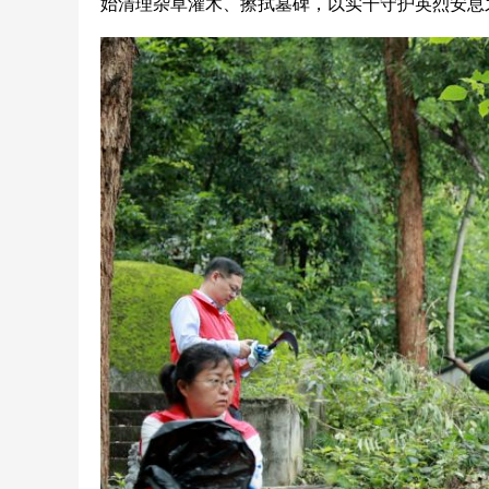
始清理杂草灌木、擦拭墓碑，以实干守护英烈安息