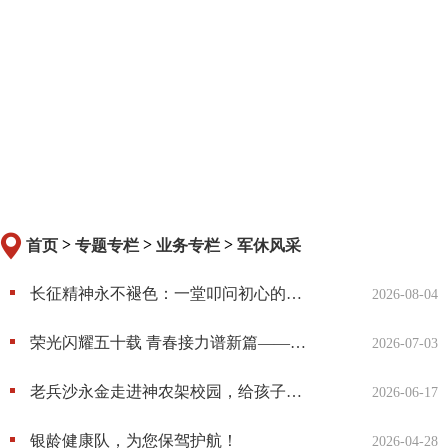
>
>
>
首页
专题专栏
业务专栏
军休风采
长征精神永不褪色：一堂叩问初心的生动党课
2026-08-04
荣光闪耀五十载 青春接力谱新篇——市退役军人事务局军休四中心举行“光荣在党50年”纪念章颁发仪式
2026-07-03
老兵沙永金走进神农架校园，给孩子们播下红色种子
2026-06-17
银龄健康队，为您保驾护航！
2026-04-28