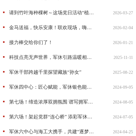
请到竹叶海种棵树～这场党日活动“植”得点赞
2026-03-27
金马送福，快乐安康！联欢现场，嗨翻全场
2026-02-04
接力棒交给你们了！
2026-01-21
科技点亮无声世界，军休引路温暖相伴——武汉市军休三中心携手第一聋哑学校开展公益研学活动
2025-11-11
军休干部跨越千里探望藏族“孙女”
2025-08-22
军休四中心：匠心赋能，军休银色能量展现新“戎耀”
2024-09-05
第七场！缔造浓厚双拥氛围 谱写拥军深情
2024-08-05
第六场！架起党群“连心桥” 添彩军休党旗红
2024-07-05
军休六中心与海工大携手，共建“逐梦深蓝”双拥品牌！第五场！
2024-04-25